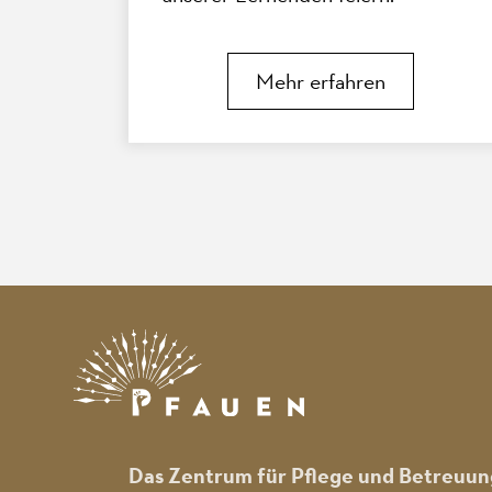
Gemeinsam mit Mitarbeitenden,
die eine Weiterbildung
Mehr erfahren
abgeschlossen haben, wurden ihre
Leistungen bei einer kleinen Feier
gewürdigt.
Das Zentrum für Pflege und Betreuun