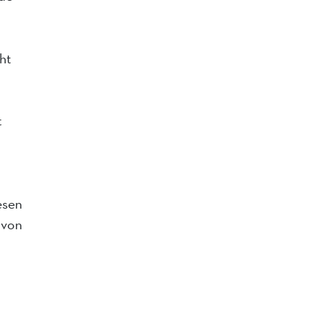
ht
t
esen
 von