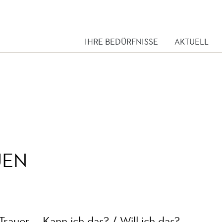
IHRE BEDÜRFNISSE
AKTUELL
UEN
Trauer… -Kann ich das? / Will ich das?