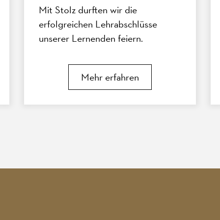
Mit Stolz durften wir die
erfolgreichen Lehrabschlüsse
unserer Lernenden feiern.
Gemeinsam mit Mitarbeitenden,
die eine Weiterbildung
Mehr erfahren
abgeschlossen haben, wurden ihre
Leistungen bei einer kleinen Feier
gewürdigt.